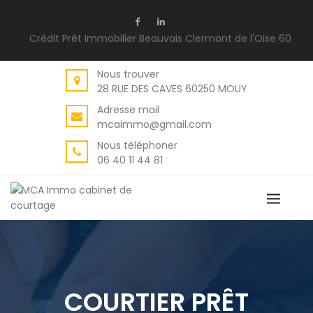
BACK
Crédit Prêt Immobilier Beauvais Clermont de l'Oise 60
NOS SERVICES
CRÉDITS PRÊTS IMMOBILIERS
Nous trouver
28 RUE DES CAVES 60250 MOUY
DÉFISCALISATION IMMOBILIÈRE
Adresse mail
RECHERCHE DE BIENS IMMOBILIERS
mcaimmo@gmail.com
Nous téléphoner
RACHATS DE PRÊTS
06 40 11 44 81
COURTIER PRÊT